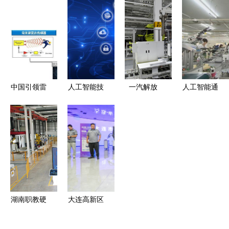
有必要学英
电力系统中
Michael
如何重塑税
语吗?
的通用应用
Jordan教授
收行业 七
与显著效益
机器学习未
种变革路径
来之路——
迈向人工智
能通用应用
中国引领雷
人工智能技
一汽解放
人工智能通
系统
达技术民用
术应用专业
人工智能通
用应用系统
化 人工智
——开启智
用应用系统
身边的智能
能通用应用
能未来的钥
赋能新质生
革命与深度
系统的创新
匙
产力，开启
思考
突破
高质量发展
新引擎
湖南职教硬
大连高新区
核力量 三
举办人工智