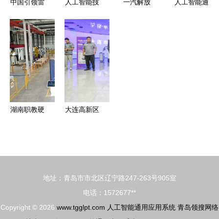
中国引领雷
人工智能技
一汽解放
人工智能通
系统
达技术民用
术应用专业
人工智能通
用应用系统
化 人工智
——开启智
用应用系统
身边的智能
能通用应用
能未来的钥
赋能新质生
革命与深度
系统的创新
匙
产力，开启
思考
突破
高质量发展
新引擎
湖南职教硬
大连高新区
核力量 三
举办人工智
一职院将灯
能产业生态
塔工
大会，聚焦
厂“搬”进实
通用应用系
地址：青岛市市北区辽宁路247-263号905室
训基地，赋
统发展
电话：1572677**
能人工智能
Copyright © 2026
www.tgglpt.com
人工智能通用应用系统
青岛领搜网络
应用人才培