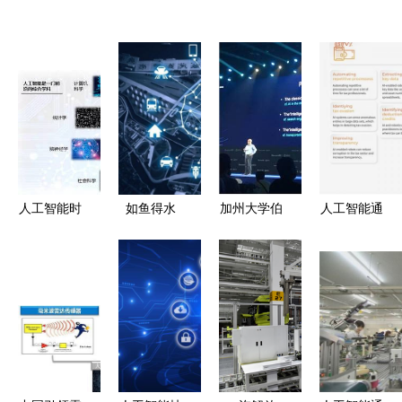
人工智能时
如鱼得水
加州大学伯
人工智能通
代,我们还
人工智能在
克利分校
用应用系统
有必要学英
电力系统中
Michael
如何重塑税
语吗?
的通用应用
Jordan教授
收行业 七
与显著效益
机器学习未
种变革路径
来之路——
迈向人工智
能通用应用