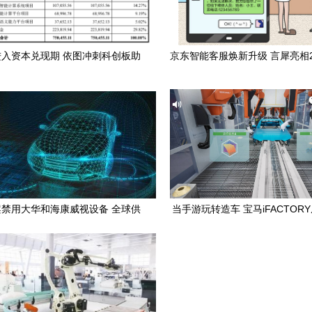
进入资本兑现期 依图冲刺科创板助
京东智能客服焕新升级 言犀亮相2
力通用应用系统
人工智能大会
禁用大华和海康威视设备 全球供
当手游玩转造车 宝马iFACTOR
应链重塑的研究与启示
解锁大厂生态壁垒、AI通用系