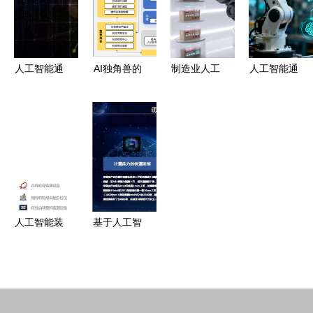
跨越
与物联网的
量
关系及应用
人工智能通
AI独角兽的
制造业人工
人工智能通
用应用系统
IPO困局 云
智能8大应
用应用系统
从技术工具
从科技面临
用场景!
的设计与实
到生态智能
巨额亏损和
践
盈利压力
人工智能装
基于人工智
备企业邀您
能技术的城
亲临骨料级
镇排水管网
配与粒形监
系统研究
测系统实地