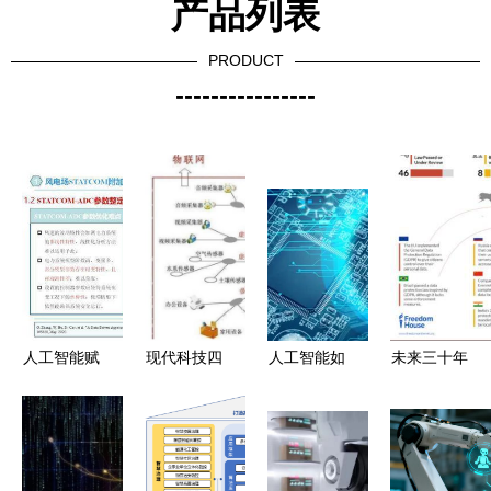
产品列表
PRODUCT
----------------
人工智能赋
现代科技四
人工智能如
未来三十年
能可再生能
大利器 通
何重塑我们
通用人工智
源系统 从
俗解读人工
的未来生活
能与量子计
技术突破到
智能，大数
通用应用系
算的双重革
通用架构的
据，云计算
统的变革力
命